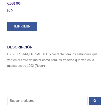
CZG1496
CZG1496
quantity
N/D
IMPRIMIR
DESCRIPCIÓN
BASE ESTANQUE SAPITO. Sirve tanto para los estanques que
van en el cofre de motor como para los traseros que van en la
maleta desde 1992 (Rover)
Buscar por: