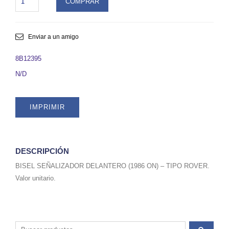
COMPRAR
SEÑALIZADOR
DELANTERO
(1986
ON)
Enviar a un amigo
-
TIPO
8B12395
ROVER.
N/D
C/U.
SKU
8B12395
IMPRIMIR
quantity
DESCRIPCIÓN
BISEL SEÑALIZADOR DELANTERO (1986 ON) – TIPO ROVER.
Valor unitario.
Buscar por: