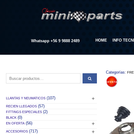
HOME
INFO TECN
Whatsapp
+56 9 9888 2489
Categorías:
FRE
Buscar por:
OFERTA
(107)
LLANTAS Y NEUMATICOS
(57)
RECIEN LLEGADOS
(2)
FITTINGS ESPECIALES
(0)
BLACK
(56)
EN OFERTA
(717)
ACCESORIOS