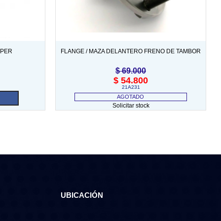
OPER
FLANGE / MAZA DELANTERO FRENO DE TAMBOR
$
69.000
$
54.800
21A231
AGOTADO
Solicitar stock
UBICACIÓN