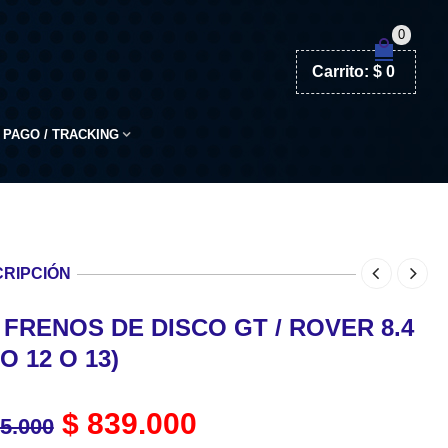
0
Carrito:
$
0
PAGO / TRACKING
RIPCIÓN
 FRENOS DE DISCO GT / ROVER 8.4
O 12 O 13)
$
839.000
5.000