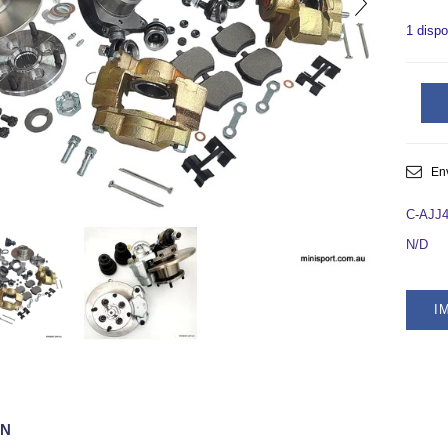
1 dispo
En
C-AJJ
N/D
I
ÓN