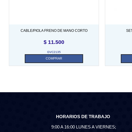
CABLE/PIOLA FRENO DE MANO CORTO
SE
(SECCION DELANTERA) MK4/1976.> 25
$
11.500
GVC2135
COMPRAR
HORARIOS DE TRABAJO
9:00 A 16:00 LUNES A VIERNES;