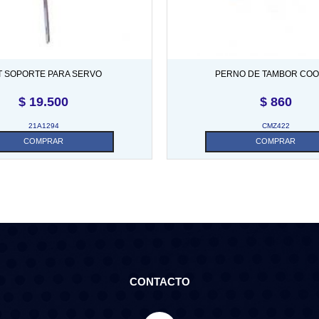
T SOPORTE PARA SERVO
PERNO DE TAMBOR CO
$
19.500
$
860
21A1294
CMZ422
COMPRAR
COMPRAR
CONTACTO