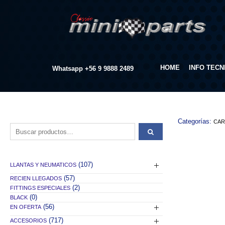
HOME
INFO TECN
Whatsapp
+56 9 9888 2489
Categorías:
CAR
Buscar por:
(107)
LLANTAS Y NEUMATICOS
(57)
RECIEN LLEGADOS
(2)
FITTINGS ESPECIALES
(0)
BLACK
(56)
EN OFERTA
(717)
ACCESORIOS