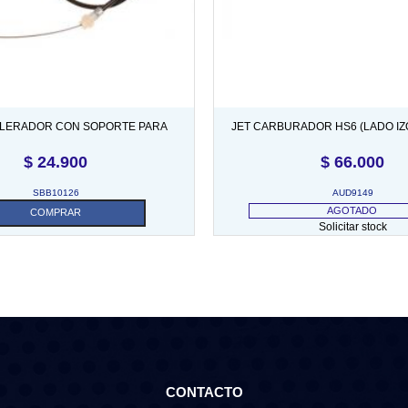
ELERADOR CON SOPORTE PARA
JET CARBURADOR HS6 (LADO I
BRACKET HIF
DOBLES)
$
24.900
$
66.000
SBB10126
AUD9149
AGOTADO
COMPRAR
Solicitar stock
CONTACTO