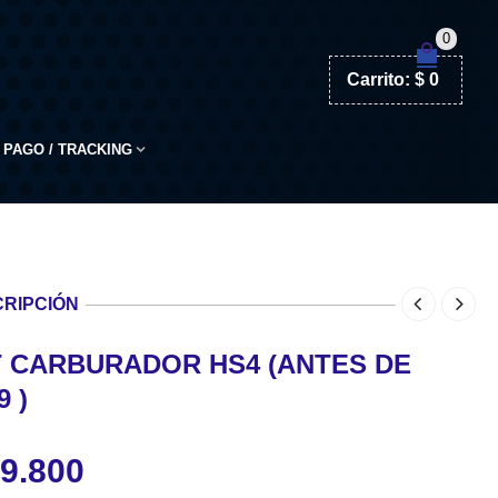
0
Carrito:
$
0
PAGO / TRACKING
RIPCIÓN
T CARBURADOR HS4 (ANTES DE
9 )
9.800