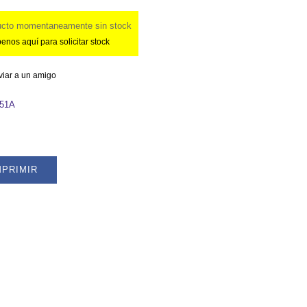
ucto momentaneamente sin stock
enos aquí para solicitar stock
viar a un amigo
51A
MPRIMIR