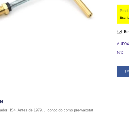
Prod
Escríb
En
AUD94
N/D
I
ÓN
rador HS4. Antes de 1979. . .conocido como pre-waxstat