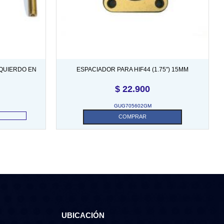
ZQUIERDO EN
ESPACIADOR PARA HIF44 (1.75″) 15MM
$
22.900
GUG705602GM
COMPRAR
UBICACIÓN