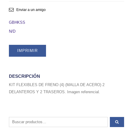
FRENO
(4)
Enviar a un amigo
(MALLA
ACERO)
GBHKSS
2
N/D
DELANTEROS
Y
2
IMPRIMIR
TRASEROS.
SKU
GBHKSS
quantity
DESCRIPCIÓN
KIT FLEXIBLES DE FRENO (4) (MALLA DE ACERO) 2
DELANTEROS Y 2 TRASEROS. Imagen referencial.
Buscar por: