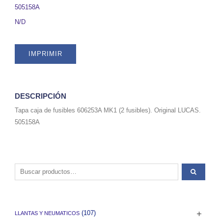
505158A
505158A
quantity
N/D
IMPRIMIR
DESCRIPCIÓN
Tapa caja de fusibles 606253A MK1 (2 fusibles). Original LUCAS.
505158A
Buscar por:
(107)
LLANTAS Y NEUMATICOS