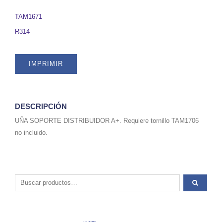
TAM1671
quantity
TAM1671
R314
IMPRIMIR
DESCRIPCIÓN
UÑA SOPORTE DISTRIBUIDOR A+. Requiere tornillo TAM1706
no incluido.
Buscar por: