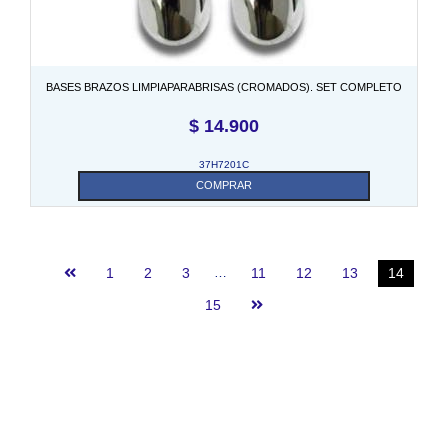
BASES BRAZOS LIMPIAPARABRISAS (CROMADOS). SET COMPLETO
$
14.900
37H7201C
COMPRAR
1
2
3
…
11
12
13
14
15