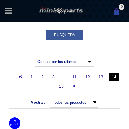
0
BÚSQUEDA
1
2
3
…
11
12
13
14
15
Mostrar: