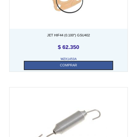
JET HIF44 (0.100″) GSU402
$
62.350
WZX1453A
COMPRAR