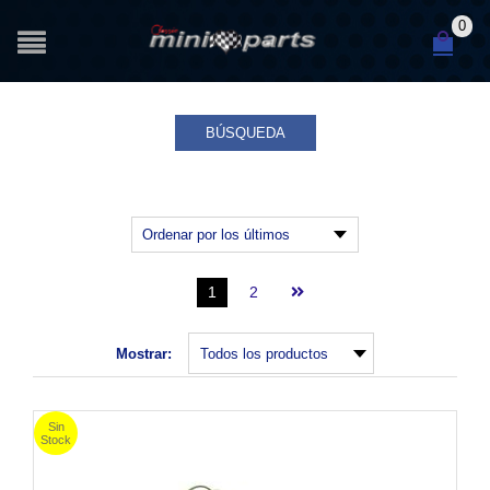
0
BÚSQUEDA
1
2
Mostrar: