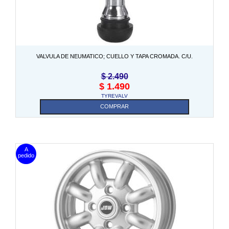
VALVULA DE NEUMATICO; CUELLO Y TAPA CROMADA. C/U.
$
2.490
$
1.490
TYREVALV
COMPRAR