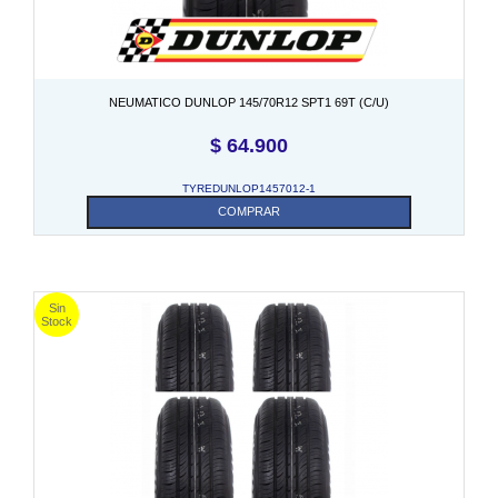
NEUMATICO DUNLOP 145/70R12 SPT1 69T (C/U)
$
64.900
TYREDUNLOP1457012-1
COMPRAR