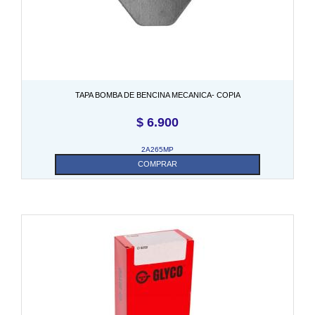
TAPA BOMBA DE BENCINA MECANICA- COPIA
$
6.900
2A265MP
COMPRAR