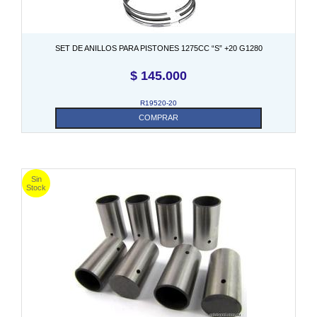
SET DE ANILLOS PARA PISTONES 1275CC “S” +20 G1280
$
145.000
R19520-20
COMPRAR