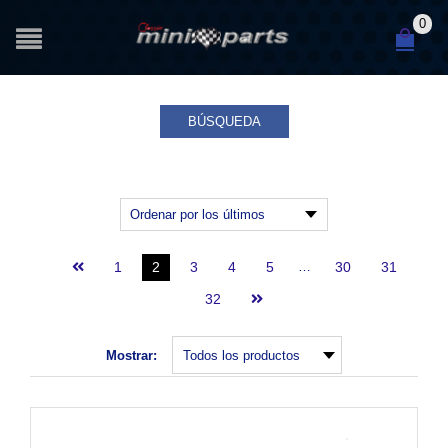
0
BÚSQUEDA
1
2
3
4
5
…
30
31
32
Mostrar: