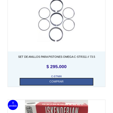
SET DE ANILLOS PARA PISTONES OMEGA C-STR311 // 73.5
$
295.000
C-STN96
COMPRAR