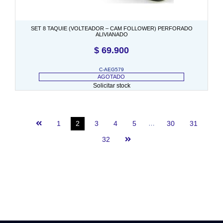
SET 8 TAQUIE (VOLTEADOR – CAM FOLLOWER) PERFORADO
ALIVIANADO
$
69.900
C-AEG579
AGOTADO
Solicitar stock
1
2
3
4
5
…
30
31
32