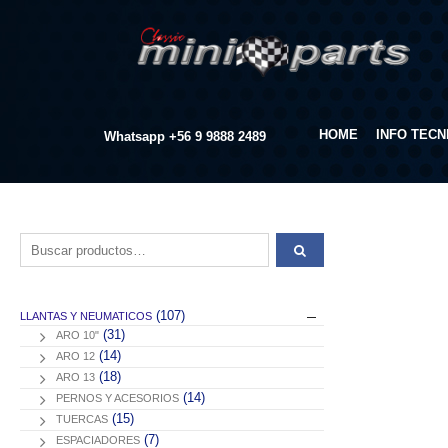
HOME
INFO TECN
Whatsapp
+56 9 9888 2489
Buscar por:
(107)
LLANTAS Y NEUMATICOS
(31)
ARO 10"
(14)
ARO 12
(18)
ARO 13
(14)
PERNOS Y ACESORIOS
(15)
TUERCAS
(7)
ESPACIADORES