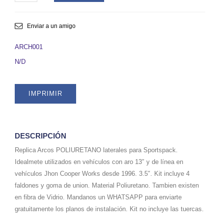
POLIURETANO
(FALDONES)
SPORTSPACK
Enviar a un amigo
(JUEGO)
REPLICA
ARCH001
ORIGINALES.
N/D
SKU
ARCH001
quantity
IMPRIMIR
DESCRIPCIÓN
Replica Arcos POLIURETANO laterales para Sportspack.
Idealmete utilizados en vehículos con aro 13″ y de línea en
vehículos Jhon Cooper Works desde 1996. 3.5″. Kit incluye 4
faldones y goma de union. Material Poliuretano. Tambien existen
en fibra de Vidrio. Mandanos un WHATSAPP para enviarte
gratuitamente los planos de instalación. Kit no incluye las tuercas.