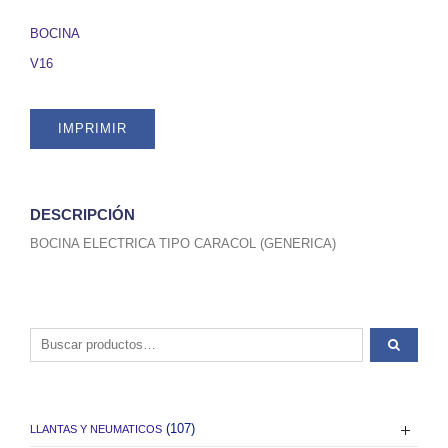
SKU
BOCINA
BOCINA
quantity
V16
IMPRIMIR
DESCRIPCIÓN
BOCINA ELECTRICA TIPO CARACOL (GENERICA)
Buscar por:
(107)
LLANTAS Y NEUMATICOS