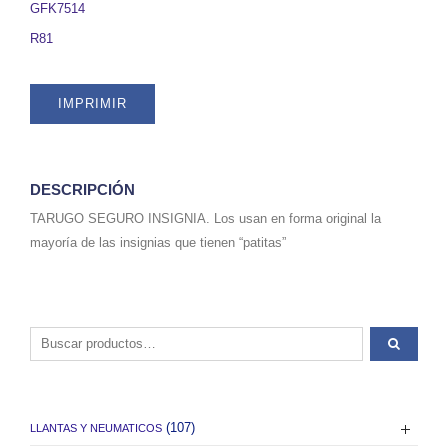
INSIGNIA
GFK7514
SCRIPT
R81
y
OTRAS.
SKU
IMPRIMIR
GFK7514
quantity
DESCRIPCIÓN
TARUGO SEGURO INSIGNIA. Los usan en forma original la
mayoría de las insignias que tienen “patitas”
Buscar por:
(107)
LLANTAS Y NEUMATICOS