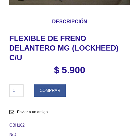
DESCRIPCIÓN
FLEXIBLE DE FRENO
DELANTERO MG (LOCKHEED)
C/U
$
5.900
FLEXIBLE
COMPRAR
DE
FRENO
DELANTERO
MG
Enviar a un amigo
(LOCKHEED)
C/U.
GBH162
SKU
N/D
GBH162