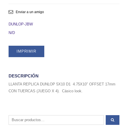
D1
REPLICA
5x10"
Enviar a un amigo
OFFSET
17mm
DUNLOP-JBW
JUEGO
N/D
DE
4..
SKU
IMPRIMIR
DUNLOP
quantity
DESCRIPCIÓN
LLANTA REPLICA DUNLOP 5X10 D1 4.75X10″ OFFSET 17mm
CON TUERCAS (JUEGO X 4). Cásico look.
Buscar por: