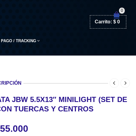
0
Carrito:
$
0
PAGO / TRACKING
RIPCIÓN
TA JBW 5.5X13″ MINILIGHT (SET DE
 CON TUERCAS Y CENTROS
55.000