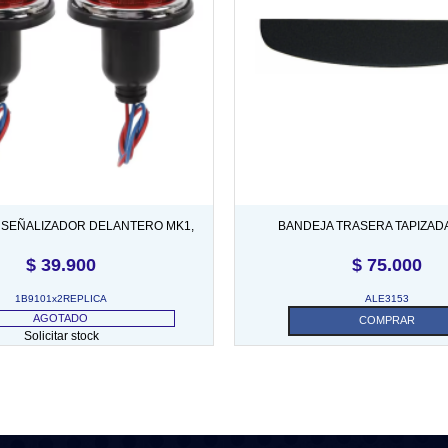
A SEÑALIZADOR DELANTERO MK1,
BANDEJA TRASERA TAPIZAD
MK3 C/MICA PLASTICA ROJA
$
39.900
$
75.000
1B9101x2REPLICA
ALE3153
AGOTADO
COMPRAR
Solicitar stock