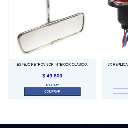
ESPEJO RETROVISOR INTERIOR CLASICO,
2X REPLIC
ACERO INOXIDABLE. SKU MSA1147
MK2, 
$
49.800
MSA1147
COMPRAR