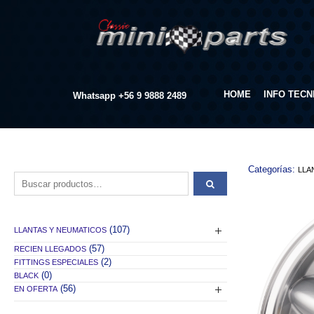
HOME
INFO TECN
Whatsapp
+56 9 9888 2489
Categorías:
LLA
Buscar por:
(107)
LLANTAS Y NEUMATICOS
(57)
RECIEN LLEGADOS
(2)
FITTINGS ESPECIALES
(0)
BLACK
(56)
EN OFERTA