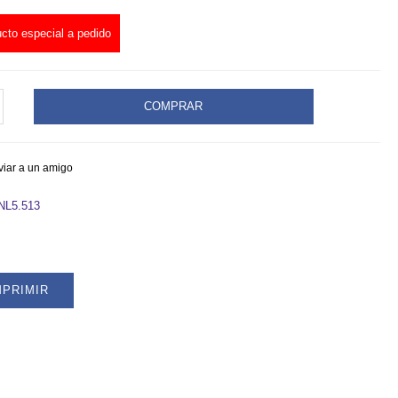
cto especial a pedido
COMPRAR
"
IGHT
viar a un amigo
L5.513
CAS
ROS.
MPRIMIR
L5.513
ty