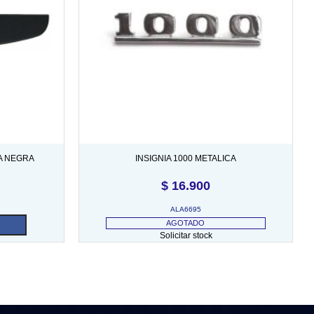
A NEGRA
INSIGNIA 1000 METALICA
$
16.900
ALA6695
AGOTADO
Solicitar stock