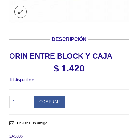
DESCRIPCIÓN
ORIN ENTRE BLOCK Y CAJA
$
1.420
18 disponibles
ORIN
COMPRAR
ENTRE
BLOCK
Y
CAJA.
Enviar a un amigo
SKU
2A3606
2A3606