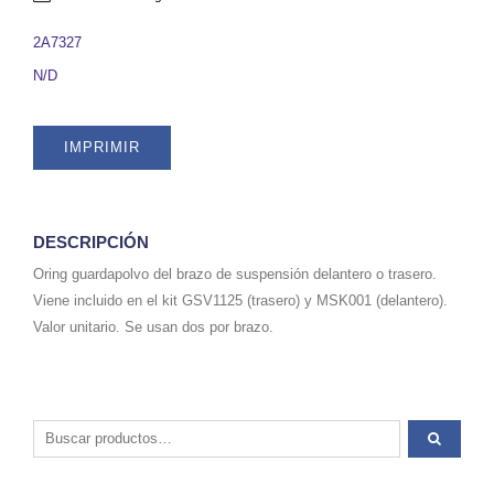
O
DELANTERO),
2A7327
PARTE
N/D
DE
LOS
KITS
IMPRIMIR
GSV1125
Y
MSK001.
SKU
2A7327
DESCRIPCIÓN
quantity
Oring guardapolvo del brazo de suspensión delantero o trasero.
Viene incluido en el kit GSV1125 (trasero) y MSK001 (delantero).
Valor unitario. Se usan dos por brazo.
Buscar por: