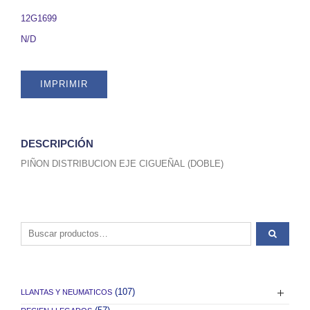
SKU
12G1699
12G1699
quantity
N/D
IMPRIMIR
DESCRIPCIÓN
PIÑON DISTRIBUCION EJE CIGUEÑAL (DOBLE)
Buscar por:
(107)
LLANTAS Y NEUMATICOS