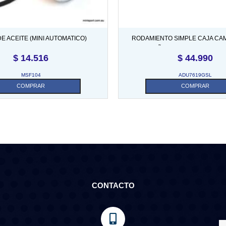
DE ACEITE (MINI AUTOMATICO)
RODAMIENTO SIMPLE CAJA CA
PESTAÑA) – ALTERNATIVO IN
$
14.516
$
44.990
MSF104
ADU7619GSL
COMPRAR
COMPRAR
CONTACTO