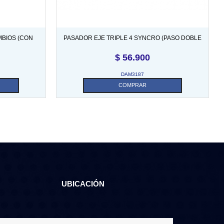
MBIOS (CON
PASADOR EJE TRIPLE 4 SYNCRO (PASO DOBLE
GLES GSL
A+). C-22A1739 SKU DAM3187
$
56.900
DAM3187
COMPRAR
UBICACIÓN