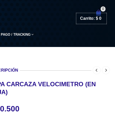
0
Carrito:
$
0
PAGO / TRACKING
RIPCIÓN
PA CARCAZA VELOCIMETRO (EN
JA)
0.500