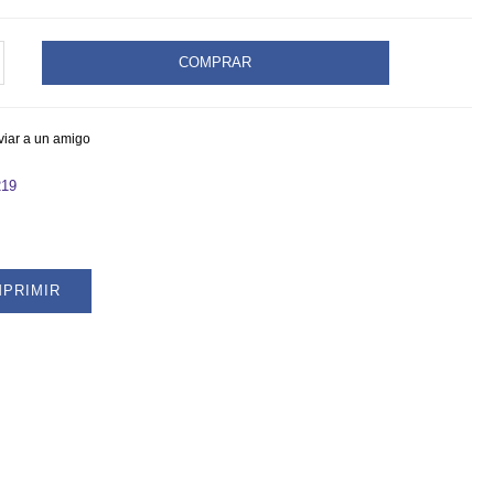
COMPRAR
AZA
CIMETRO
.
viar a un amigo
219
19
ty
MPRIMIR