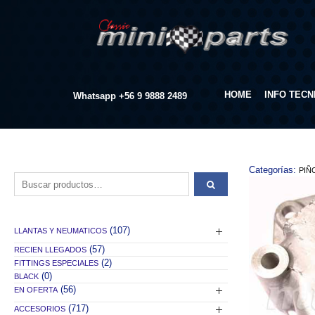
HOME
INFO TECN
Whatsapp
+56 9 9888 2489
Categorías:
PIÑ
Buscar por:
(107)
LLANTAS Y NEUMATICOS
(57)
RECIEN LLEGADOS
(2)
FITTINGS ESPECIALES
(0)
BLACK
(56)
EN OFERTA
(717)
ACCESORIOS