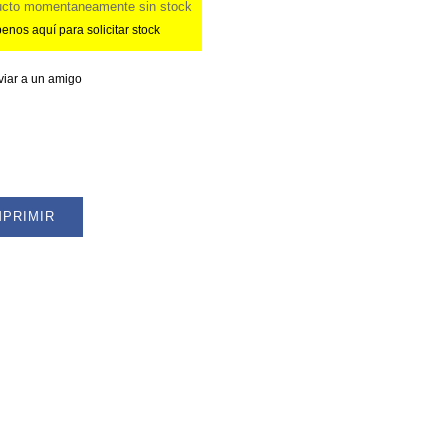
ucto momentaneamente sin stock
enos aquí para solicitar stock
viar a un amigo
MPRIMIR