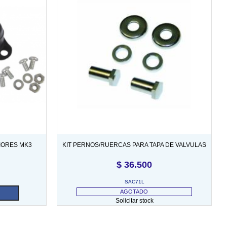
IORES MK3
KIT PERNOS/RUERCAS PARA TAPA DE VALVULAS
(KIT COMPLETO) (TODO MOTOR)
$
36.500
SAC71L
AGOTADO
Solicitar stock