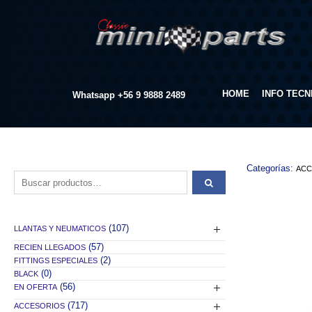
HOME
INFO TECN
Whatsapp
+56 9 9888 2489
Categorías:
ACC
Buscar por:
(107)
LLANTAS Y NEUMATICOS
(57)
RECIEN LLEGADOS
(2)
FITTINGS ESPECIALES
(0)
BLACK
(56)
EN OFERTA
(717)
ACCESORIOS