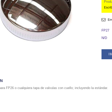
Prod
Escríb
En
FP27
N/D
I
ÓN
ara FP26 o cualquiera tapa de valvulas con cuello; incluyendo la estándar.