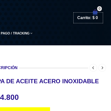
0
Carrito:
$
0
PAGO / TRACKING
RIPCIÓN
PA DE ACEITE ACERO INOXIDABLE
4.800