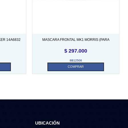
KER 14A6832
MASCARA FRONTAL MK1 MORRIS (PARA
HALOGENOS)
$
297.000
8B12506
COMPRAR
UBICACIÓN