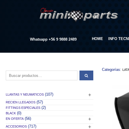
HOME
INFO TECN
Whatsapp
+56 9 9888 2489
Categorías:
LAT
Buscar por:
(107)
LLANTAS Y NEUMATICOS
(57)
RECIEN LLEGADOS
(2)
FITTINGS ESPECIALES
(0)
BLACK
(56)
EN OFERTA
(717)
ACCESORIOS