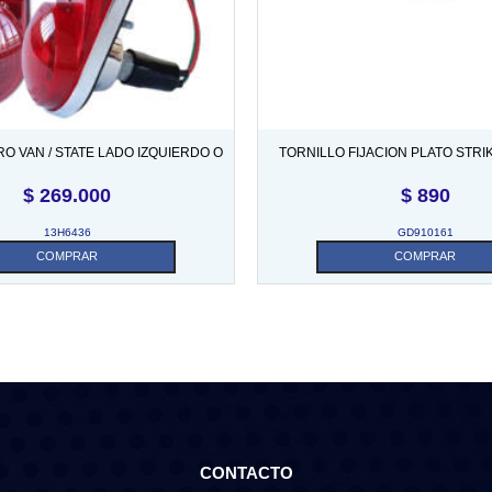
O VAN / STATE LADO IZQUIERDO O
TORNILLO FIJACION PLATO STRI
DERECHO (C/U)
PUERTA MK1/2
$
269.000
$
890
13H6436
GD910161
COMPRAR
COMPRAR
CONTACTO