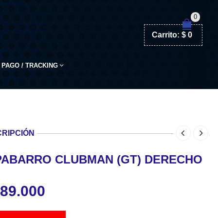
0
Carrito:
$
0
PAGO / TRACKING
RIPCIÓN
PABARRO CLUBMAN (GT) DERECHO
89.000