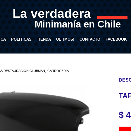
La verdadera
Minimanía en Chile
ICA
POLITICAS
TIENDA
ULTIMOS!
CONTACTO
FACEBOOK
,
AS RESTAURACION CLUBMAN
CARROCERIA
DESC
TA
$
4