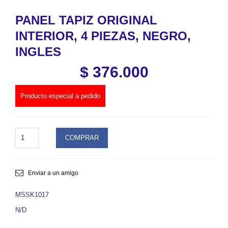
PANEL TAPIZ ORIGINAL
INTERIOR, 4 PIEZAS, NEGRO,
INGLES
$
376.000
Producto especial a pedido
PANEL
COMPRAR
TAPIZ
ORIGINAL
INTERIOR,
4
Enviar a un amigo
PIEZAS,
NEGRO,
MSSK1017
INGLES.
N/D
SKU
MSSK1017