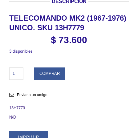
DESCRIPCIÓN
TELECOMANDO MK2 (1967-1976)
UNICO. SKU 13H7779
$
73.600
3 disponibles
TELECOMANDO
COMPRAR
MK2
(1967-
1976)
UNICO.
Enviar a un amigo
SKU
13H7779
13H7779
quantity
N/D
IMPRIMIR