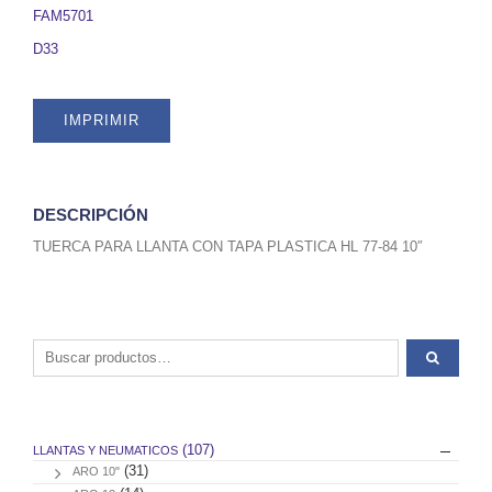
77-
FAM5701
84
D33
10".
SKU
FAM5701
IMPRIMIR
quantity
DESCRIPCIÓN
TUERCA PARA LLANTA CON TAPA PLASTICA HL 77-84 10″
Buscar por:
(107)
LLANTAS Y NEUMATICOS
(31)
ARO 10"