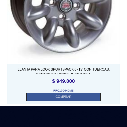
LLANTA PARA LOOK SPORTSPACK 6×13′ CON TUERCAS,
CENTROS Y LOGOS. JUEGO DE 4.
$
949.000
RRC109640MS
COMPRAR