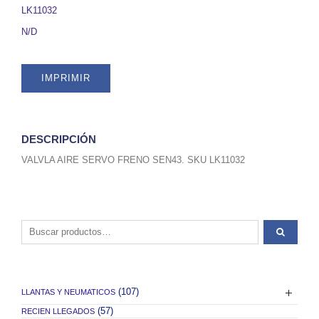
LK11032
LK11032
quantity
N/D
IMPRIMIR
DESCRIPCIÓN
VALVLA AIRE SERVO FRENO SEN43. SKU LK11032
Buscar por:
(107)
LLANTAS Y NEUMATICOS
(57)
RECIEN LLEGADOS