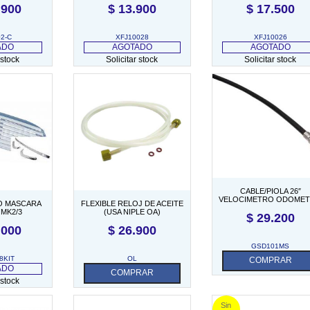
.900
$
13.900
$
17.500
XFB101200)
2-C
XFJ10028
XFJ10026
ADO
AGOTADO
AGOTADO
 stock
Solicitar stock
Solicitar stock
CABLE/PIOLA 26″
VELOCIMETRO ODOME
O MASCARA
FLEXIBLE RELOJ DE ACEITE
(0722-26) 59-80
MK2/3
(USA NIPLE OA)
$
29.200
.000
$
26.900
GSD101MS
8KIT
OL
COMPRAR
ADO
COMPRAR
 stock