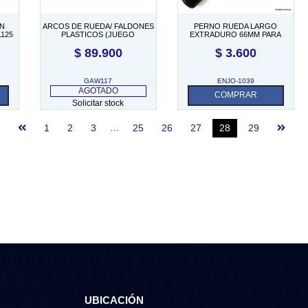
ON
ARCOS DE RUEDA/ FALDONES
PERNO RUEDA LARGO
125
PLASTICOS (JUEGO
EXTRADURO 66MM PARA
COMPLETO)
DESPLAZADOR DE 1′
$
89.900
$
3.600
GAW117
ENJO-1039
AGOTADO
COMPRAR
Solicitar stock
1
2
3
…
25
26
27
28
29
UBICACIÓN