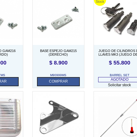
O GAM216
BASE ESPEJO GAM215
JUEGO DE CILINDROS 
ERDO)
(DERECHO)
LLAVES MK3 (JUEGO DE
CON 2 LLAVES)
900
$
8.900
$
55.800
7MS
M90999MS
BARREL SET
AGOTADO
RAR
COMPRAR
Solicitar stock