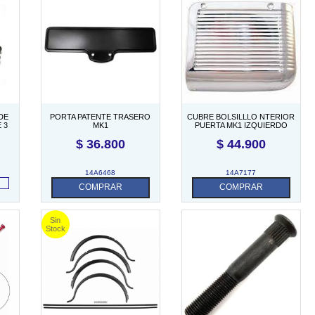
DE
PORTA PATENTE TRASERO
CUBRE BOLSILLLO NTERIOR
 3
MK1
PUERTA MK1 IZQUIERDO
$
36.800
$
44.900
14A6468
14A7177
COMPRAR
COMPRAR