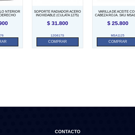
LLO NTERIOR
SOPORTE RADIADOR ACERO
VARILLA DE ACEITE C
 DERECHO
INOXIDABLE (CULATA 1275)
CABEZA ROJA. SKU MSA1
900
$
31.800
$
25.800
76
12G617S
MSA1125
RAR
COMPRAR
COMPRAR
CONTACTO