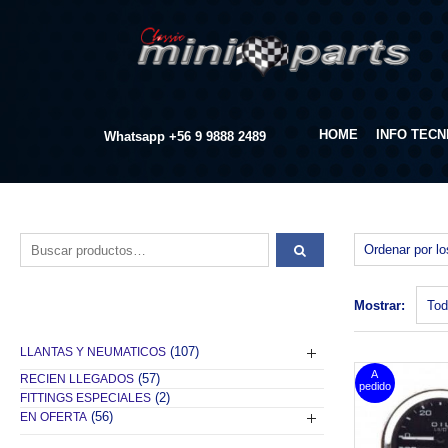
HOME
INFO TECN
Whatsapp
+56 9 9888 2489
Buscar por:
Mostrar:
(107)
LLANTAS Y NEUMATICOS
(57)
RECIEN LLEGADOS
(2)
FITTINGS ESPECIALES
(56)
EN OFERTA