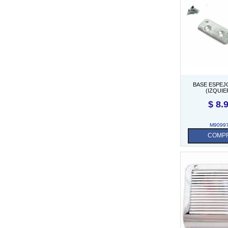
BASE ESPEJ
(IZQUI
$
8.
M9099
COMP