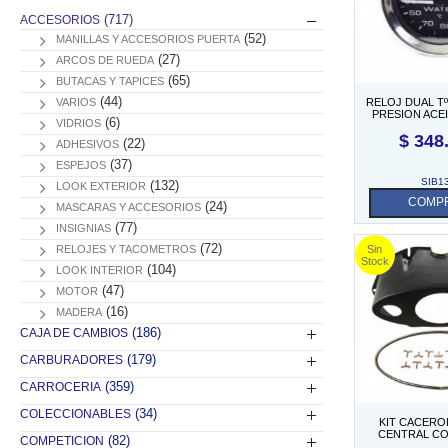
(717)
ACCESORIOS
(52)
MANILLAS Y ACCESORIOS PUERTA
(27)
ARCOS DE RUEDA
(65)
BUTACAS Y TAPICES
(44)
VARIOS
RELOJ DUAL Tº
PRESION ACE
(6)
VIDRIOS
$
348
(22)
ADHESIVOS
(37)
ESPEJOS
SIB1
(132)
LOOK EXTERIOR
COMP
(24)
MASCARAS Y ACCESORIOS
(77)
INSIGNIAS
(72)
RELOJES Y TACOMETROS
(104)
LOOK INTERIOR
(47)
MOTOR
(16)
MADERA
(186)
CAJA DE CAMBIOS
(179)
CARBURADORES
(359)
CARROCERIA
(34)
COLECCIONABLES
KIT CACERO
CENTRAL CO
(82)
COMPETICION
GANCHITOS (S