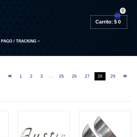
0
Carrito:
$
0
PAGO / TRACKING
1
2
3
…
25
26
27
28
29