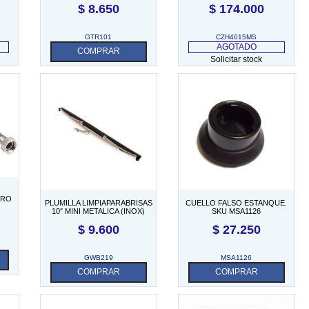
$
8.650
$
174.000
GTR101
CZH4015MS
AGOTADO
COMPRAR
Solicitar stock
TRO
PLUMILLA LIMPIAPARABRISAS
CUELLO FALSO ESTANQUE.
10″ MINI METALICA (INOX)
SKU MSA1126
$
9.600
$
27.250
GWB219
MSA1126
COMPRAR
COMPRAR