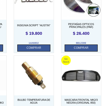
PA
PESTAÑAS OPTICOS
INSIGNIA SCRIPT “AUSTIN”
U
PRINCIPALES (PAR)
$
19.800
$
26.400
14A6802
8B12399
COMPRAR
COMPRAR
BULBO TEMPERATURA DE
MASCARA FRONTAL MK2/3
MK3
AGUA
NEGRA (ORIGINAL 850)
DE