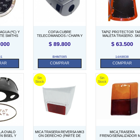
AGUA (ºC) Y
COFIA CUBRE
TAPIZ PROTECTOR TA
ITE SMITHS
TELECOMANDOS / CHAPA Y
MALETA TRASERO. SK
COLUMNA DE DIRECCION MK3
14A9838
.000
$
89.800
$
63.500
1976/1997
31
BHM7085
14A9838
RAR
COMPRAR
COMPRAR
LA OVALO
MICA TRASERA REVERSA MK3
MICA TRASERA
N BISEL Y
ON DERECHO (PARTE DE
FRENO/SEÑALIZADOR 
IN RELOJES)
XFB101200)
ON DERECHO (PARTE 