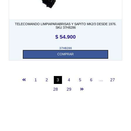
TELECOMANDO LIMPIAPARABRISAS Y SAPITO MK2/3 DESDE 1976.
SKU 37H8286
$
54.900
37H8286
COMPRAR
1
2
3
4
5
6
…
27
28
29