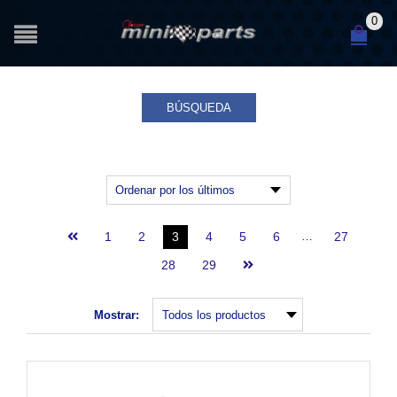
0
BÚSQUEDA
1
2
3
4
5
6
…
27
28
29
Mostrar: