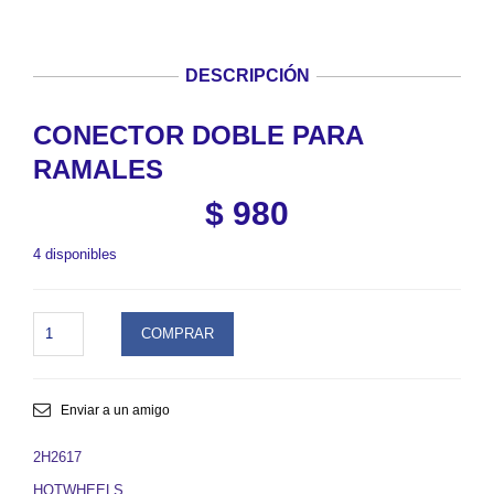
DESCRIPCIÓN
CONECTOR DOBLE PARA
RAMALES
$
980
4 disponibles
CONECTOR
COMPRAR
DOBLE
PARA
RAMALES.
SKU
Enviar a un amigo
2H2617
quantity
2H2617
HOTWHEELS