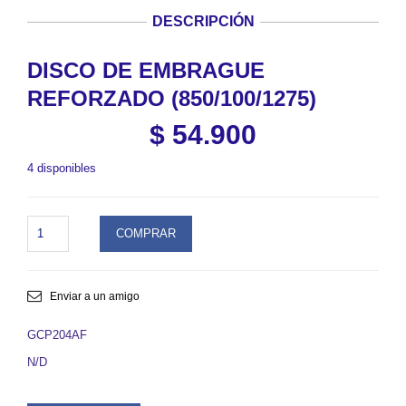
DESCRIPCIÓN
DISCO DE EMBRAGUE
REFORZADO (850/100/1275)
$
54.900
4 disponibles
DISCO
COMPRAR
DE
EMBRAGUE
REFORZADO
(850/100/1275).
Enviar a un amigo
SKU
GCP204AF
GCP204AF
quantity
N/D