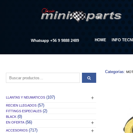
HOME
INFO TECN
Whatsapp
+56 9 9888 2489
Categorías:
MO
Buscar por:
(107)
LLANTAS Y NEUMATICOS
(57)
RECIEN LLEGADOS
(2)
FITTINGS ESPECIALES
(0)
BLACK
(56)
EN OFERTA
(717)
ACCESORIOS