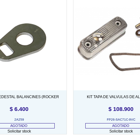
EDESTAL BALANCINES (ROCKER
KIT TAPA DE VALVULAS DE AL
POST LOCKPLATE)
MARIPOSAS
$
6.400
$
108.900
2A259
FP26-SAC71C-9VC
AGOTADO
AGOTADO
Solicitar stock
Solicitar stock