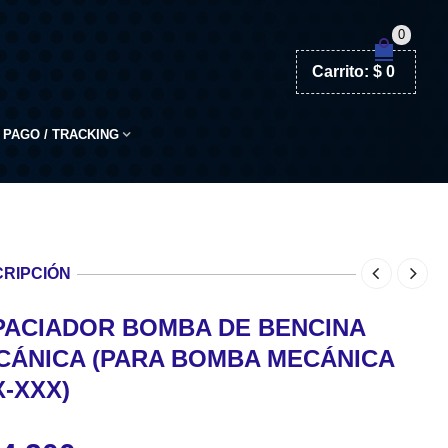
0
Carrito:
$
0
PAGO / TRACKING
RIPCIÓN
PACIADOR BOMBA DE BENCINA
CÁNICA (PARA BOMBA MECÁNICA
-XXX)