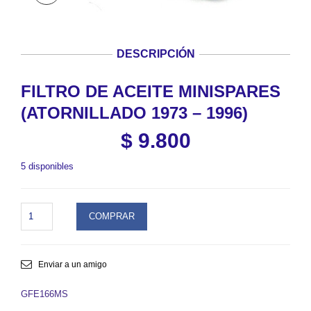
DESCRIPCIÓN
FILTRO DE ACEITE MINISPARES
(ATORNILLADO 1973 – 1996)
$
9.800
5 disponibles
FILTRO
COMPRAR
DE
ACEITE
MINISPARES
(ATORNILLADO
Enviar a un amigo
1973
-
GFE166MS
1996).