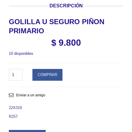
DESCRIPCIÓN
GOLILLA U SEGURO PIÑON
PRIMARIO
$
9.800
10 disponibles
GOLILLA
COMPRAR
U
SEGURO
PIÑON
PRIMARIO.
Enviar a un amigo
SKU
22A319
22A319
quantity
R257