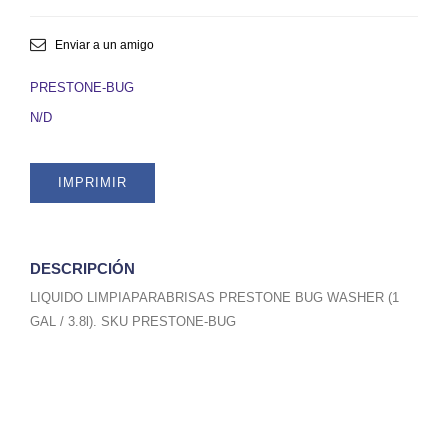
(SAPITO)
PRESTONE
BUG
Enviar a un amigo
WASHER
(1
PRESTONE-BUG
GAL
N/D
/
3.8l).
SKU
IMPRIMIR
PRESTONE-
BUG
quantity
DESCRIPCIÓN
LIQUIDO LIMPIAPARABRISAS PRESTONE BUG WASHER (1
GAL / 3.8l). SKU PRESTONE-BUG