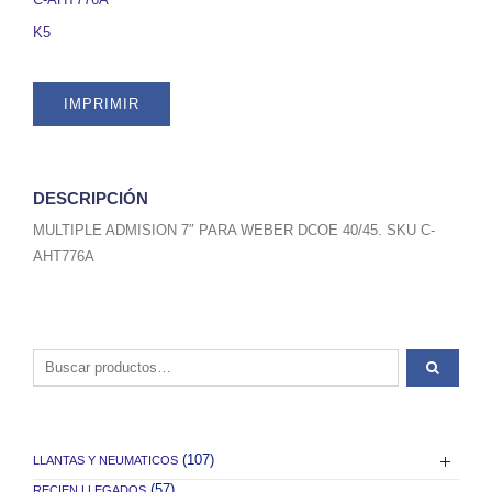
SKU
K5
C-
AHT776A
quantity
IMPRIMIR
DESCRIPCIÓN
MULTIPLE ADMISION 7″ PARA WEBER DCOE 40/45. SKU C-
AHT776A
Buscar por:
(107)
LLANTAS Y NEUMATICOS
(57)
RECIEN LLEGADOS