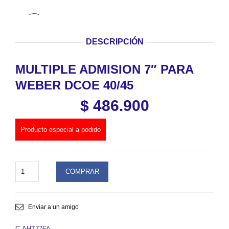
DESCRIPCIÓN
MULTIPLE ADMISION 7″ PARA
WEBER DCOE 40/45
$
486.900
Producto especial a pedido
MULTIPLE
COMPRAR
ADMISION
7"
PARA
WEBER
Enviar a un amigo
DCOE
40/45.
C-AHT776A