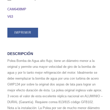
/
ALTO
CAM6408MP
FLUJO).
V63
SKU
CAM6408MP
quantity
IMPRIMIR
DESCRIPCIÓN
Polea Bomba de Agua alto flujo; tiene un diámetro menor a la
original y permite una mayor velocidad de giro de la bomba de
agua y por lo tanto mejor refrigeración del motor. Idealmente se
debe reemplazar la bomba de agua por una con turbina de acero
GWP134 por sobre la original dos aspas de lata para lograr un
mejor efecto duración de ésta. La polea original inglesa vale aprox.
3 veces el valor de esta excelente réplica nacional en ALUMINIO –
DURAL (Garantía). Requiere correa 813/815 código GFB102.
Nota a la instalación: La Polea por ser de mucho menor diámetro