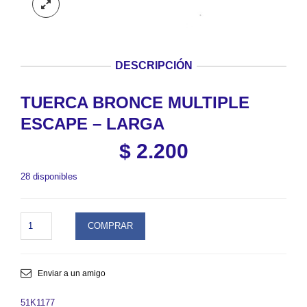
DESCRIPCIÓN
TUERCA BRONCE MULTIPLE
ESCAPE – LARGA
$
2.200
28 disponibles
TUERCA
COMPRAR
BRONCE
MULTIPLE
ESCAPE
-
Enviar a un amigo
LARGA.
SKU
51K1177