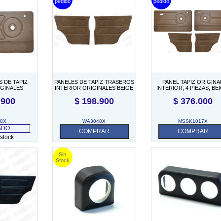
S DE TAPIZ
PANELES DE TAPIZ TRASEROS
PANEL TAPIZ ORIGINA
IGINALES
INTERIOR ORIGINALES BEIGE
INTERIOR, 4 PIEZAS, BEI
IGE (PAR
(PAR TRASERO)
INGLES
.900
$
198.900
$
376.000
ERO)
48X
WA3048X
MSSK1017X
ADO
COMPRAR
COMPRAR
 stock