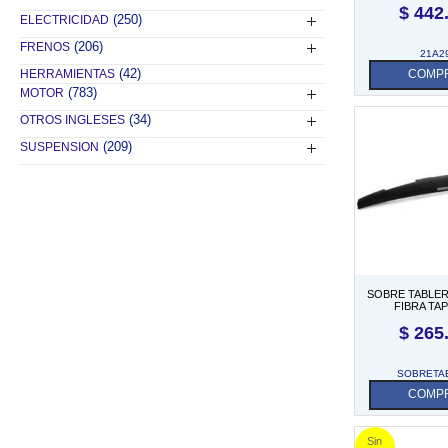
$
442
(250)
ELECTRICIDAD
(206)
FRENOS
21A2
(42)
HERRAMIENTAS
COMP
(783)
MOTOR
(34)
OTROS INGLESES
(209)
SUSPENSION
SOBRE TABLER
FIBRA TAP
$
265
SOBRETA
COMP