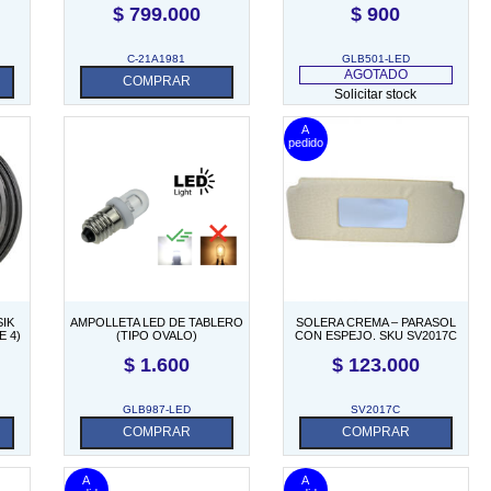
$
799.000
$
900
C-21A1981
GLB501-LED
AGOTADO
COMPRAR
Solicitar stock
SIK
AMPOLLETA LED DE TABLERO
SOLERA CREMA – PARASOL
E 4)
(TIPO OVALO)
CON ESPEJO. SKU SV2017C
$
1.600
$
123.000
GLB987-LED
SV2017C
COMPRAR
COMPRAR