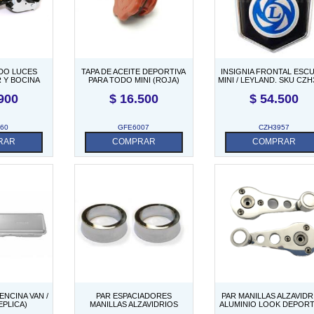
DO LUCES
TAPA DE ACEITE DEPORTIVA
INSIGNIA FRONTAL ESC
 Y BOCINA
PARA TODO MINI (ROJA)
MINI / LEYLAND. SKU CZH
DE 1976
900
$
16.500
$
54.500
60
GFE6007
CZH3957
RAR
COMPRAR
COMPRAR
NCINA VAN /
PAR ESPACIADORES
PAR MANILLAS ALZAVIDR
EPLICA)
MANILLAS ALZAVIDRIOS
ALUMINIO LOOK DEPOR
ALUMINIO LOOK DEPORTIVO