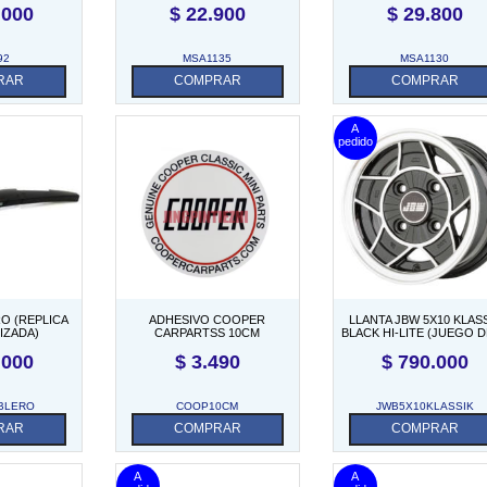
.000
$
22.900
$
29.800
92
MSA1135
MSA1130
RAR
COMPRAR
COMPRAR
O (REPLICA
ADHESIVO COOPER
LLANTA JBW 5X10 KLAS
IZADA)
CARPARTSS 10CM
BLACK HI-LITE (JUEGO D
.000
$
3.490
$
790.000
BLERO
COOP10CM
JWB5X10KLASSIK
RAR
COMPRAR
COMPRAR