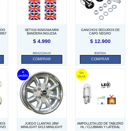
UDO
SETX10 INSIGNIA MINI
GANCHOS SEGUROS DE
3957
BANDERA INGLESA
CAPO NEGRO
ADHESIVO/DOMO
$
4.990
$
12.900
18MMX11MM
MSA2119x10
BSP004
COMPRAR
COMPRAR
IOS
JUEGO LLANTAS JBW
AMPOLLETA LED DE TABLERO
TIVO
MINILIGHT 6X13 MINILIGHT
HL / CLUBMAN Y LATERAL
EXTREME
ROVER