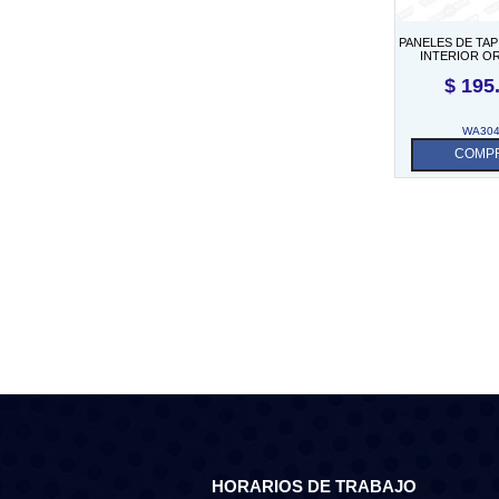
PANELES DE TA
INTERIOR O
NEGROS (PAR
$
195
WA30
COMP
HORARIOS DE TRABAJO