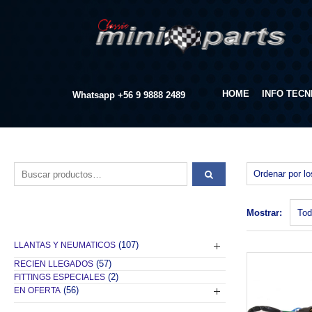
HOME
INFO TECN
Whatsapp
+56 9 9888 2489
Buscar por:
Mostrar:
(107)
LLANTAS Y NEUMATICOS
(57)
RECIEN LLEGADOS
(2)
FITTINGS ESPECIALES
(56)
EN OFERTA