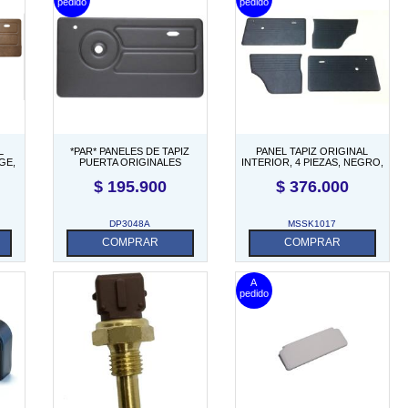
L
*PAR* PANELES DE TAPIZ
PANEL TAPIZ ORIGINAL
GE,
PUERTA ORIGINALES
INTERIOR, 4 PIEZAS, NEGRO,
INTERIOR NEGROS (PAR
INGLES
$
195.900
$
376.000
DELANTERO)
DP3048A
MSSK1017
COMPRAR
COMPRAR