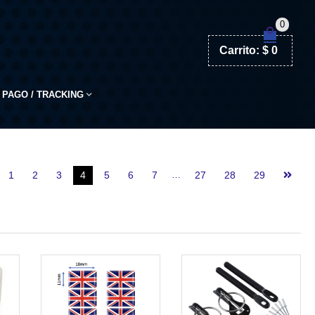
0
Carrito:
$
0
PAGO / TRACKING
1
2
3
4
5
6
7
…
27
28
29