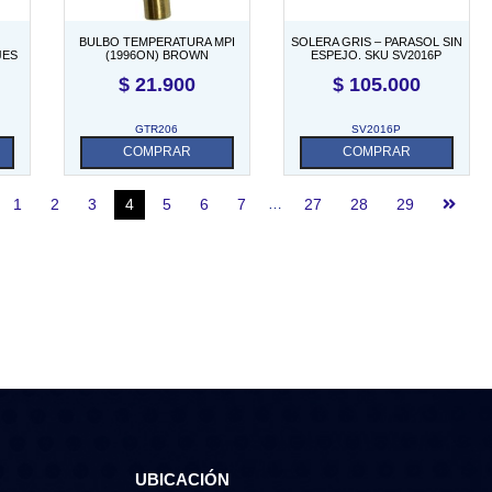
BULBO TEMPERATURA MPI
SOLERA GRIS – PARASOL SIN
JES
(1996ON) BROWN
ESPEJO. SKU SV2016P
$
21.900
$
105.000
GTR206
SV2016P
COMPRAR
COMPRAR
1
2
3
4
5
6
7
…
27
28
29
UBICACIÓN