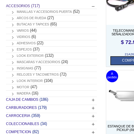
(717)
ACCESORIOS
(52)
MANILLAS Y ACCESORIOS PUERTA
(27)
ARCOS DE RUEDA
(65)
BUTACAS Y TAPICES
(44)
VARIOS
TELECOMAN
SEÑALIZADOR
(6)
VIDRIOS
MK2/3 DES
$
72.
(22)
ADHESIVOS
(37)
ESPEJOS
21A26
(132)
LOOK EXTERIOR
COMP
(24)
MASCARAS Y ACCESORIOS
(77)
INSIGNIAS
(72)
RELOJES Y TACOMETROS
(104)
LOOK INTERIOR
(47)
MOTOR
(16)
MADERA
(186)
CAJA DE CAMBIOS
(179)
CARBURADORES
(359)
CARROCERIA
(34)
COLECCIONABLES
ESTANQUE DE BE
PICKUP (R
(82)
COMPETICION