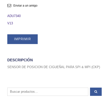
DE
CIGUEÑAL
Enviar a un amigo
PARA
SPI
ADU7340
&
V13
MPI
(CKP).
SKU
IMPRIMIR
ADU7340
quantity
DESCRIPCIÓN
SENSOR DE POSICION DE CIGUEÑAL PARA SPI & MPI (CKP)
Buscar por: