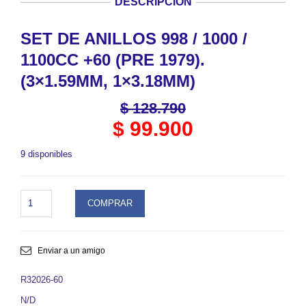
DESCRIPCIÓN
SET DE ANILLOS 998 / 1000 /
1100CC +60 (PRE 1979).
(3×1.59MM, 1×3.18MM)
$
128.790
$
99.900
9 disponibles
SET
COMPRAR
DE
ANILLOS
998
/
Enviar a un amigo
1000
/
R32026-60
1100cc
N/D
+60