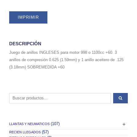
(pre
1979).
IMPRIMIR
(3x1.59mm,
1x3.18mm).
SKU
R32026-
60
DESCRIPCIÓN
quantity
Juego de anillos INGLESES para motor 998 o 1100cc +60. 3
anillos de compresión 0.625 (1.59mm) y 1 anillo aceitero de .125
(3.18mm) SOBREMEDIDA +60
Buscar por:
(107)
LLANTAS Y NEUMATICOS
(57)
RECIEN LLEGADOS